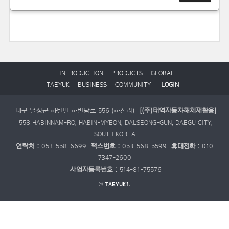
INTRODUCTION
PRODUCTS
GLOBAL
TAEYUK
BUSINESS
COMMUNITY
LOGIN
대구 달성군 하빈면 하빈남로 556 (하산리)
[(주)태역자동차해체재활용]
558 HABINNAM-RO, HABIN-MYEON, DALSEONG-GUN, DAEGU CITY,
SOUTH KOREA
연락처 :
053-558-6699
팩스번호 :
053-568-5599
휴대전화 :
010-
7347-2600
사업자등록번호 :
514-81-75576
©
TAEYUK1.